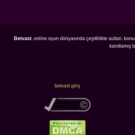
Betvast
, online oyun dünyasında çeşitlilikte sultan, bo
kanıtlamış b
betvast giriş