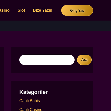
asino
Slot
Bize Yazın
Giriş Yap
Ara
Ara
Kategoriler
Canlı Bahis
Canlı Casino