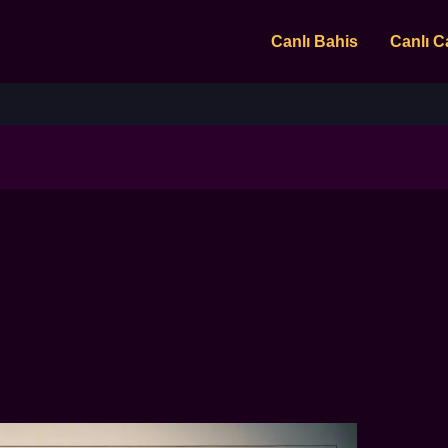
Canlı Bahis
Canlı C