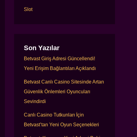
Slot
Son Yazılar
Betvast Giriş Adresi Güncellendi!
Yeni Erişim Bağlantıları Açıklandı
Betvast Canlı Casino Sitesinde Artan
Güvenlik Önlemleri Oyuncuları
Sevindirdi
Canlı Casino Tutkunları İçin
Betvast’tan Yeni Oyun Seçenekleri