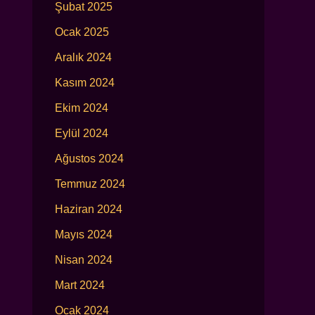
Şubat 2025
Ocak 2025
Aralık 2024
Kasım 2024
Ekim 2024
Eylül 2024
Ağustos 2024
Temmuz 2024
Haziran 2024
Mayıs 2024
Nisan 2024
Mart 2024
Ocak 2024