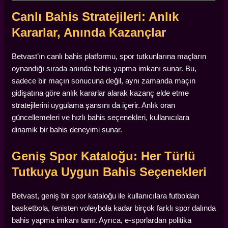
Canlı Bahis Stratejileri: Anlık
Kararlar, Anında Kazançlar
Betvast’ın canlı bahis platformu, spor tutkunlarına maçların
oynandığı sırada anında bahis yapma imkanı sunar. Bu,
sadece bir maçın sonucuna değil, aynı zamanda maçın
gidişatına göre anlık kararlar alarak kazanç elde etme
stratejilerini uygulama şansını da içerir. Anlık oran
güncellemeleri ve hızlı bahis seçenekleri, kullanıcılara
dinamik bir bahis deneyimi sunar.
Geniş Spor Kataloğu: Her Türlü
Tutkuya Uygun Bahis Seçenekleri
Betvast, geniş bir spor kataloğu ile kullanıcılara futboldan
basketbola, tenisten voleybola kadar birçok farklı spor dalında
bahis yapma imkanı tanır. Ayrıca, e-sporlardan politika