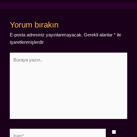
Yorum bırakın
E-posta adresiniz yayınlanmayacak.
Gerekli alanlar
*
ile
işaretlenmişlerdir
Buraya
yazın..
İsim*