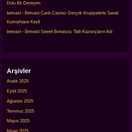
Dolu Bir Deneyim
betvast
-
Betvast Canlı Casino: Gerçek Krupiyelerle Sanal
Kumarhane Keyfi
betvast
-
Betvast Sweet Bonanza: Tatlı Kazançların Adı
Arşivler
Aralık 2025
Eylül 2025
Ağustos 2025
Temmuz 2025
Mayıs 2025
Nisan 2025