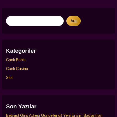
Ara
Ara
Kategoriler
Canlı Bahis
Canlı Casino
Slot
Son Yazılar
Betvast Giriş Adresi Güncellendi! Yeni Erişim Bağlantıları