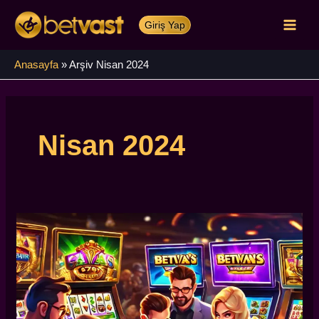
İçeriğe
atla
Giriş Yap
Main
Anasayfa
»
Arşiv Nisan 2024
Men
Nisan 2024