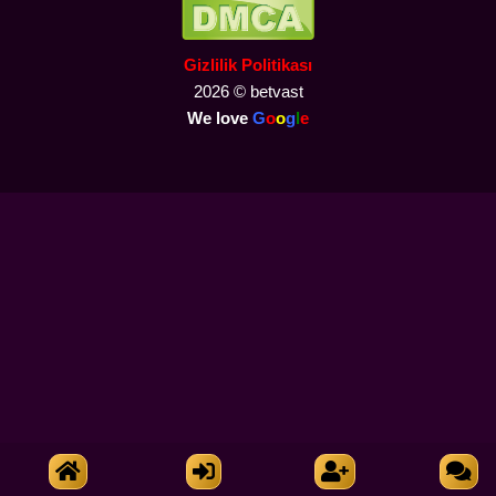
Gizlilik Politikası
2026 © betvast
We love
G
o
o
g
l
e