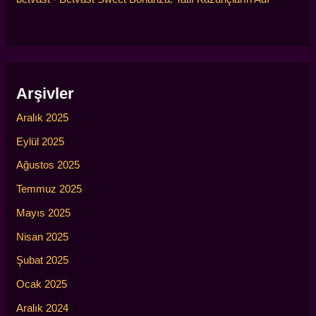
Arşivler
Aralık 2025
Eylül 2025
Ağustos 2025
Temmuz 2025
Mayıs 2025
Nisan 2025
Şubat 2025
Ocak 2025
Aralık 2024