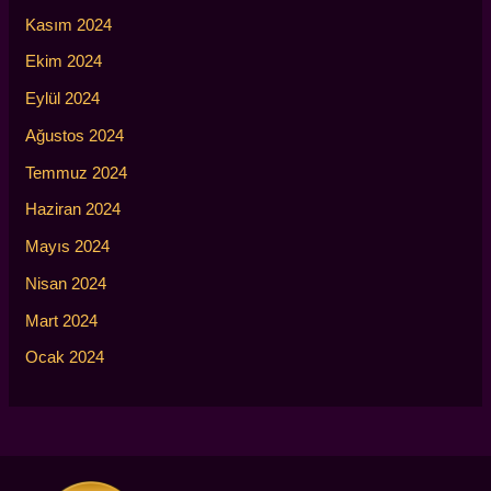
Kasım 2024
Ekim 2024
Eylül 2024
Ağustos 2024
Temmuz 2024
Haziran 2024
Mayıs 2024
Nisan 2024
Mart 2024
Ocak 2024