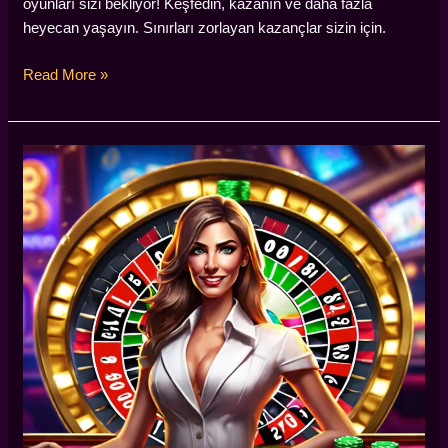
oyunları sizi bekliyor! Keşfedin, kazanın ve daha fazla
heyecan yaşayın. Sınırları zorlayan kazançlar sizin için.
Sınırları
Read More »
Zorlayan
Kazanç
Betvast,
Slot
Kazançları