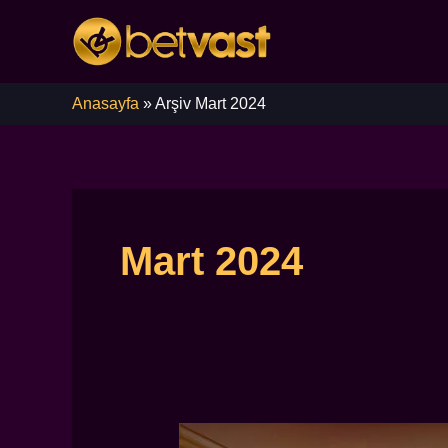
İçeriğe
atla
Anasayfa
»
Arşiv Mart 2024
Mart 2024