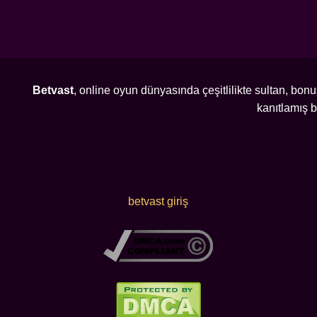
Betvast
, online oyun dünyasında çeşitlilikte sultan, bo
kanıtlamış b
betvast giriş