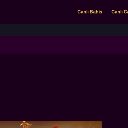
Canlı Bahis
Canlı C