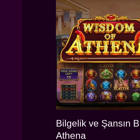
Bilgelik ve Şansın
Athena