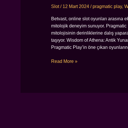
Slot
/
12 Mart 2024
/
pragmatic play
,
W
Betvast, online slot oyunları arasına 
mitolojik deneyim sunuyor. Pragmatic P
mitolojisinin derinliklerine dalış yap
taşıyor. Wisdom of Athena: Antik Yuna
Pragmatic Play’in öne çıkan oyunlarınd
Bilgelik
Read More »
ve
Şansın
Buluşma
Noktası
Wisdom
of
Athena