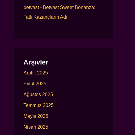
betvast
-
Betvast Sweet Bonanza:
Tatlı Kazançların Adı
Arşivler
Aralık 2025
Eylül 2025
Ağustos 2025
Temmuz 2025
Mayıs 2025
Nisan 2025