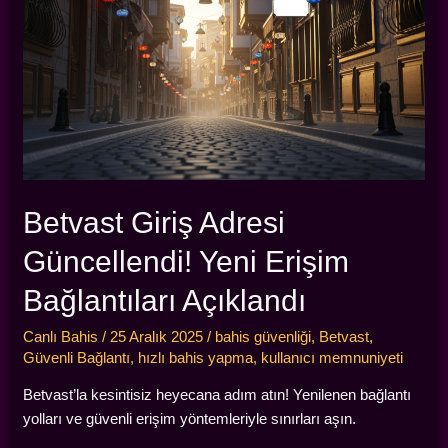
Betvast Giriş Adresi
Güncellendi! Yeni Erişim
Bağlantıları Açıklandı
Canlı Bahis
/
25 Aralık 2025
/
bahis güvenliği
,
Betvast
,
Güvenli Bağlantı
,
hızlı bahis yapma
,
kullanıcı memnuniyeti
Betvast’la kesintisiz heyecana adım atın! Yenilenen bağlantı
yolları ve güvenli erişim yöntemleriyle sınırları aşın.