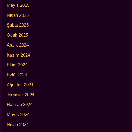
Mayıs 2025
Nisan 2025
Şubat 2025
Ocak 2025
Aralık 2024
Kasım 2024
Ekim 2024
Eylül 2024
Ağustos 2024
Temmuz 2024
Haziran 2024
Mayıs 2024
Nisan 2024