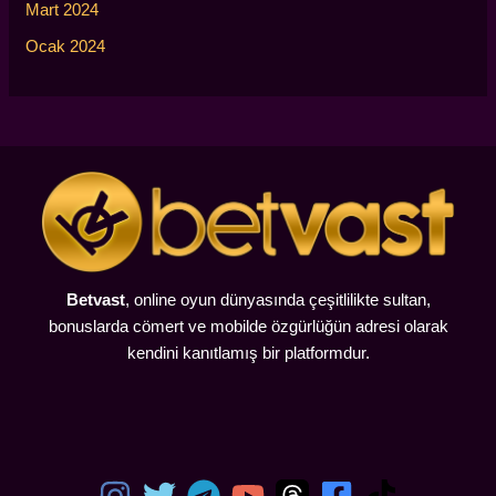
Mart 2024
Ocak 2024
Betvast
, online oyun dünyasında çeşitlilikte sultan,
bonuslarda cömert ve mobilde özgürlüğün adresi olarak
kendini kanıtlamış bir platformdur.