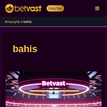
İçeriğe
atla
Giriş Yap
Main
Anasayfa
»
bahis
Men
bahis