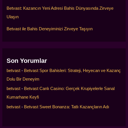
Betvast: Kazancın Yeni Adresi Bahis Dünyasında Zirveye
Ulaşın
Betvast ile Bahis Deneyiminizi Zirveye Taşıyın
Son Yorumlar
betvast
-
Betvast Spor Bahisleri: Strateji, Heyecan ve Kazanç
Dolu Bir Deneyim
betvast
-
Betvast Canlı Casino: Gerçek Krupiyelerle Sanal
Kumarhane Keyfi
betvast
-
Betvast Sweet Bonanza: Tatlı Kazançların Adı