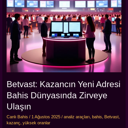
Betvast: Kazancın Yeni Adresi
Bahis Dünyasında Zirveye
Ulaşın
Canlı Bahis
/
1 Ağustos 2025
/
analiz araçları
,
bahis
,
Betvast
,
kazanç
,
yüksek oranlar