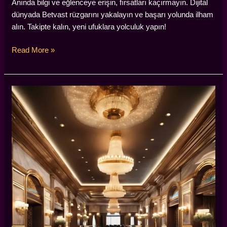
Anında bilgi ve eğlenceye erişin, fırsatları kaçırmayın. Dijital
dünyada Betvast rüzgarını yakalayın ve başarı yolunda ilham
alın. Takipte kalın, yeni ufuklara yolculuk yapın!
Betvast
Read More »
Twitter
Hesabı
Yayında