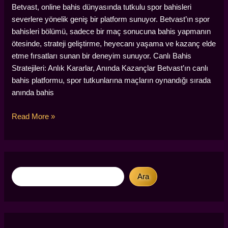
Betvast, online bahis dünyasında tutkulu spor bahisleri
severlere yönelik geniş bir platform sunuyor. Betvast’ın spor
bahisleri bölümü, sadece bir maç sonucuna bahis yapmanın
ötesinde, strateji geliştirme, heyecanı yaşama ve kazanç elde
etme fırsatları sunan bir deneyim sunuyor. Canlı Bahis
Stratejileri: Anlık Kararlar, Anında Kazançlar Betvast’ın canlı
bahis platformu, spor tutkunlarına maçların oynandığı sırada
anında bahis
Betvast
Read More »
Spor
Bahisleri:
Strateji,
Heyecan
Ara
Ara
ve
Kazanç
Dolu
Bir
Deneyim