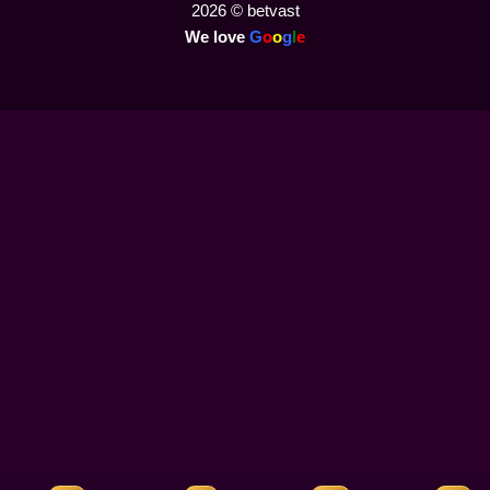
2026 © betvast
We love
G
o
o
g
l
e