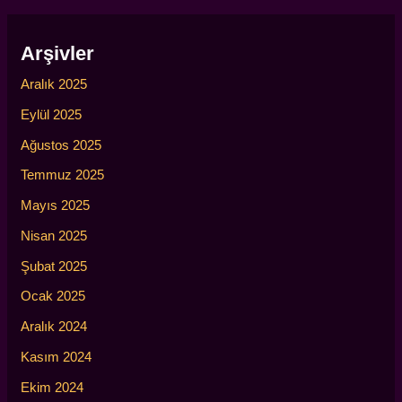
Arşivler
Aralık 2025
Eylül 2025
Ağustos 2025
Temmuz 2025
Mayıs 2025
Nisan 2025
Şubat 2025
Ocak 2025
Aralık 2024
Kasım 2024
Ekim 2024