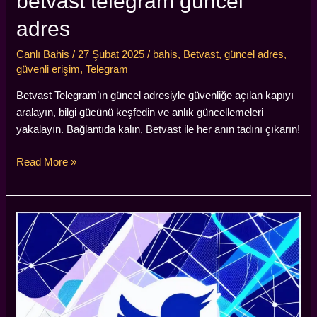
betvast telegram güncel
adres
Canlı Bahis
/
27 Şubat 2025
/
bahis
,
Betvast
,
güncel adres
,
güvenli erişim
,
Telegram
Betvast Telegram’ın güncel adresiyle güvenliğe açılan kapıyı
aralayın, bilgi gücünü keşfedin ve anlık güncellemeleri
yakalayın. Bağlantıda kalın, Betvast ile her anın tadını çıkarın!
betvast
Read More »
telegram
güncel
adres